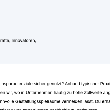
ngegebenen Daten sowie der
Datenschutzerklärung
und d
Absenden
Absenden
ngegebenen Daten sowie der
Datenschutzerklärung
und d
räfte, Innovatoren,
Submit
insparpotenziale sicher genutzt? Anhand typischer Praxis
ten wir, wo in Unternehmen häufig zu hohe Zollwerte an
nvolle Gestaltungsspielräume vermeiden lässt. Du erhält