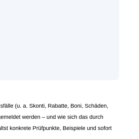
en
AGBs
einverstanden.
*
en
AGBs
einverstanden.
*
fälle (u. a. Skonti, Rabatte, Boni, Schäden,
gemeldet werden – und wie sich das durch
st konkrete Prüfpunkte, Beispiele und sofort