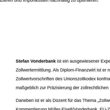
zieren und Importkosten nachhaltig zu optimieren.
Stefan Vonderbank
ist ein ausgewiesener Expe
Zollwertermittlung. Als Diplom-Finanzwirt ist er
Zollwertvorschriften des Unionszollkodex konfro
maßgeblich zur Präzisierung der zollrechtliche
Daneben ist er als Dozent für das Thema „Zollwe
Kommentierung Müller-Eiselt/Vonderbank, EU-Zo