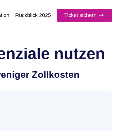
tion
Rückblick 2025
Ticket sichern
enziale nutzen
assen
weniger Zollkosten
den
AGBs
einverstanden.
*