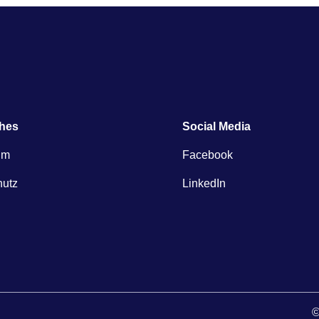
ches
Social Media
um
Facebook
hutz
LinkedIn
©