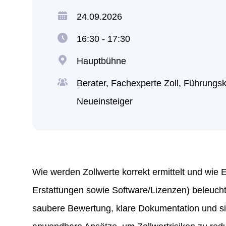
Firma
Ich erkläre mich mit der Verarbeitung der ei
24.09.2026
16:30 - 17:30
Hauptbühne
Ich erkläre mich mit der Verarbeitung der ei
Berater, Fachexperte Zoll​, Führungsk
Neueinsteiger
Wie werden Zollwerte korrekt ermittelt und wie E
Erstattungen sowie Software/Lizenzen) beleuch
saubere Bewertung, klare Dokumentation und sin